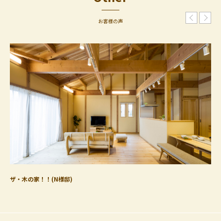
お客様の声
ザ・木の家！！(N様邸)
色