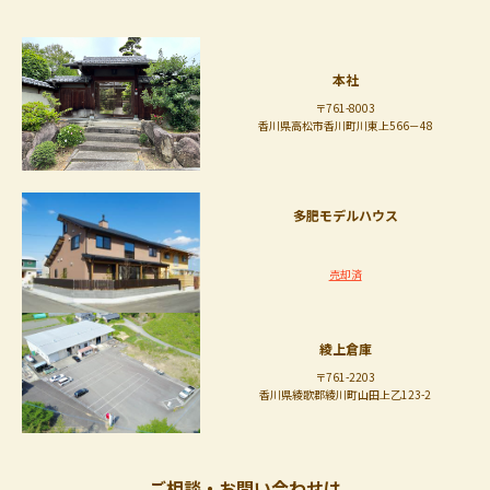
本社
〒761-8003
香川県高松市香川町川東上566－48
多肥モデルハウス
売却済
綾上倉庫
〒761-2203
香川県綾歌郡綾川町山田上乙123-2
ご相談・お問い合わせは