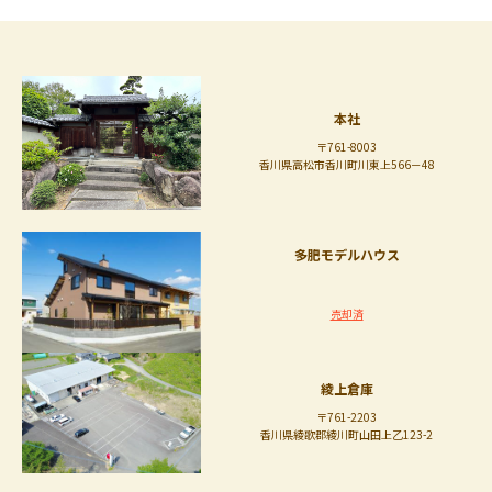
本社
〒761-8003
香川県高松市香川町川東上566－48
多肥モデルハウス
売却済
綾上倉庫
〒761-2203
香川県綾歌郡綾川町山田上乙123-2