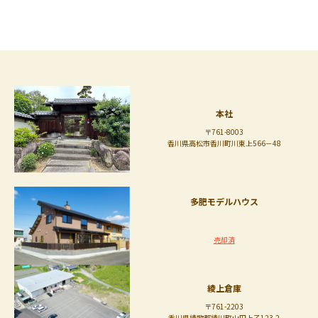
本社
〒761-8003
香川県高松市香川町川東上566－48
多肥モデルハウス
売却済
綾上倉庫
〒761-2203
香川県綾歌郡綾川町山田上乙123-2