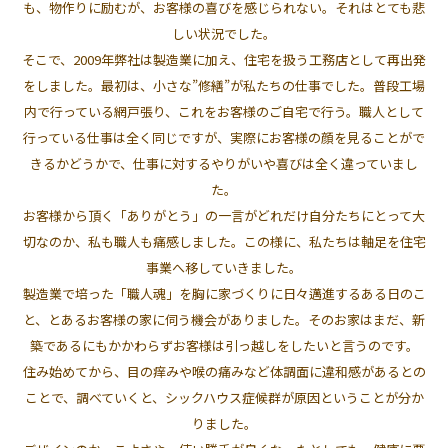
も、物作りに励むが、お客様の喜びを感じられない。それはとても悲
しい状況でした。
そこで、2009年弊社は製造業に加え、住宅を扱う工務店として再出発
をしました。最初は、小さな”修繕”が私たちの仕事でした。普段工場
内で行っている網戸張り、これをお客様のご自宅で行う。職人として
行っている仕事は全く同じですが、実際にお客様の顔を見ることがで
きるかどうかで、仕事に対するやりがいや喜びは全く違っていまし
た。
お客様から頂く「ありがとう」の一言がどれだけ自分たちにとって大
切なのか、私も職人も痛感しました。この様に、私たちは軸足を住宅
事業へ移していきました。
製造業で培った「職人魂」を胸に家づくりに日々邁進するある日のこ
と、とあるお客様の家に伺う機会がありました。そのお家はまだ、新
築であるにもかかわらずお客様は引っ越しをしたいと言うのです。
住み始めてから、目の痒みや喉の痛みなど体調面に違和感があるとの
ことで、調べていくと、シックハウス症候群が原因ということが分か
りました。